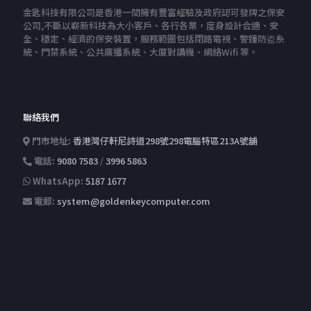
金匙科技有限公司是香港一間擁有豐富經驗及政府認可發牌之保安
公司,不斷以嶄新科技為大小客戶、各行各業，度身設計合適、安
全、穩定、經濟的保安裝置，服務範圍包括閉路電視、警鐘防盗糸
統、門禁系統、公共廣播系統、大厦對講機、網絡Wifi 等。
聯絡我們
門市地址:
香港灣仔軒尼詩道298號298電腦特區213A號舖
電話:
9080 7583
/
3996 5863
WhatsApp:
5187 1677
電郵:
system@goldenkeycomputer.com