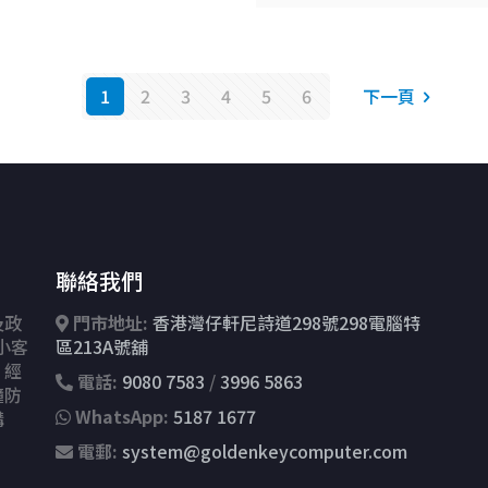
1
2
3
4
5
6
下一頁
聯絡我們
及政
門市地址:
香港灣仔軒尼詩道298號298電腦特
小客
區213A號舖
、經
電話:
9080 7583
/
3996 5863
鐘防
WhatsApp:
5187 1677
講
電郵:
system@goldenkeycomputer.com