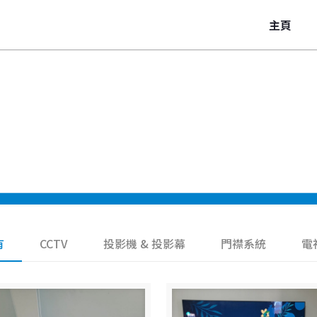
主頁
有
CCTV
投影機 & 投影幕
門襟系統
電