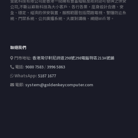
金匙科技有限公司是香港一間擁有豐富經驗及政府認可發牌之保安
公司,不斷以嶄新科技為大小客戶、各行各業，度身設計合適、安
全、穩定、經濟的保安裝置，服務範圍包括閉路電視、警鐘防盗糸
統、門禁系統、公共廣播系統、大厦對講機、網絡Wifi 等。
聯絡我們
門市地址:
香港灣仔軒尼詩道298號298電腦特區213A號舖
電話:
9080 7583
/
3996 5863
WhatsApp:
5187 1677
電郵:
system@goldenkeycomputer.com