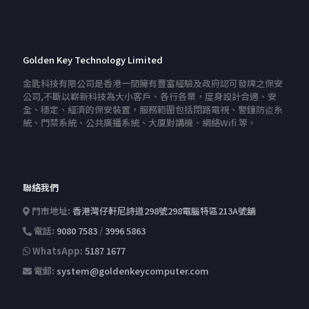
Golden Key Technology Limited
金匙科技有限公司是香港一間擁有豐富經驗及政府認可發牌之保安
公司,不斷以嶄新科技為大小客戶、各行各業，度身設計合適、安
全、穩定、經濟的保安裝置，服務範圍包括閉路電視、警鐘防盗糸
統、門禁系統、公共廣播系統、大厦對講機、網絡Wifi 等。
聯絡我們
門市地址:
香港灣仔軒尼詩道298號298電腦特區213A號舖
電話:
9080 7583
/
3996 5863
WhatsApp:
5187 1677
電郵:
system@goldenkeycomputer.com